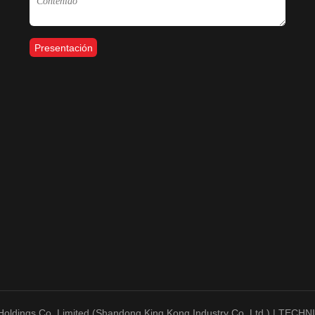
Presentación
Holdings Co.,Limited (Shandong King Kong Industry Co.,Ltd.) | TEC