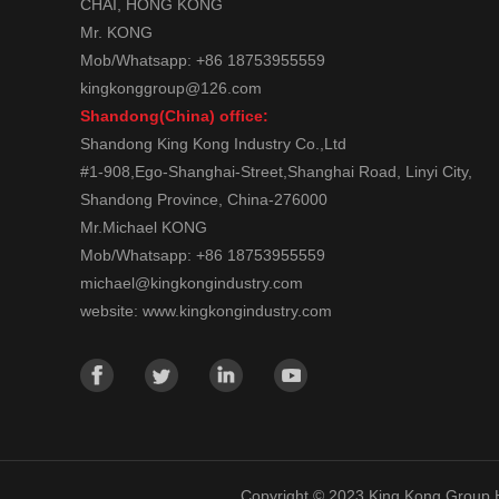
CHAI, HONG KONG
Mr. KONG
Mob/Whatsapp: +86 18753955559
kingkonggroup@126.com
Shandong(China) office:
Shandong King Kong Industry Co.,Ltd
#1-908,Ego-Shanghai-Street,Shanghai Road, Linyi City,
Shandong Province, China-276000
Mr.Michael KONG
Mob/Whatsapp: +86 18753955559
michael@kingkongindustry.com
website: www.kingkongindustry.com
Copyright © 2023 King Kong Group 