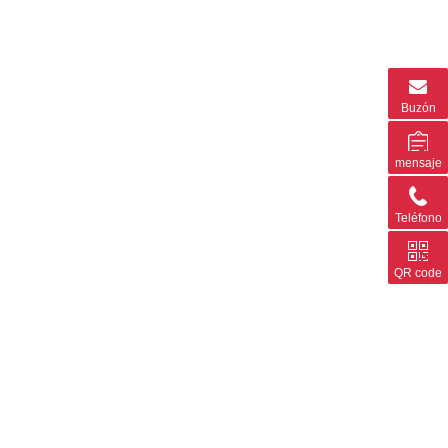
Buzón
mensaje
Teléfono
QR code