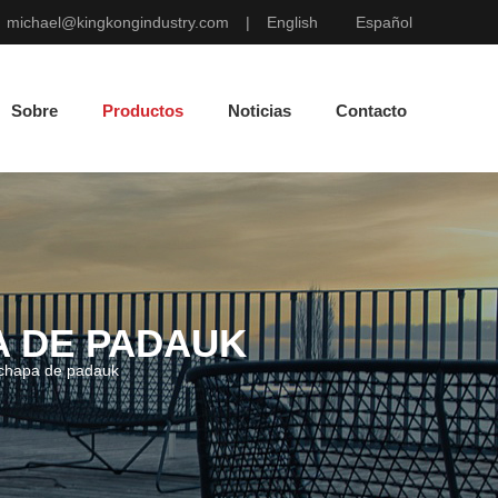
michael@kingkongindustry.com
|
English
Español
Sobre
Productos
Noticias
Contacto
 DE PADAUK
 chapa de padauk