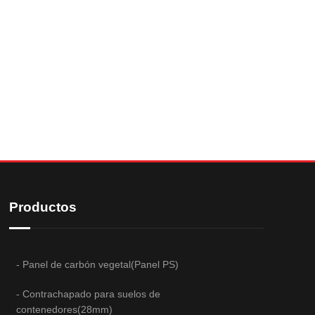
Productos
- Panel de carbón vegetal(Panel PS)
- Contrachapado para suelos de
contenedores(28mm)