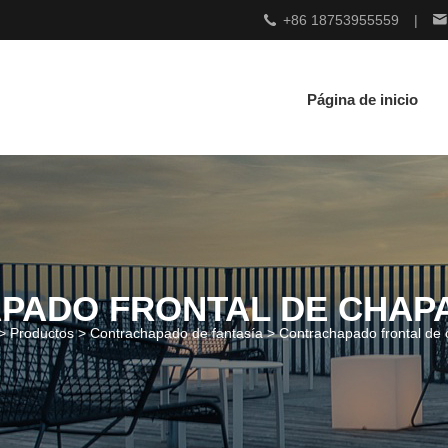
+86 18753955559
|
Página de inicio
PADO FRONTAL DE CHAPA
 >
Productos
>
Contrachapado de fantasía
>
Contrachapado frontal de