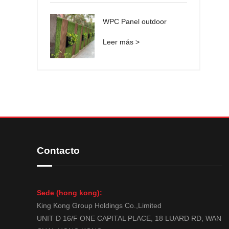
WPC Panel outdoor
Leer más >
Contacto
Sede (hong kong):
King Kong Group Holdings Co.,Limited
UNIT D 16/F ONE CAPITAL PLACE, 18 LUARD RD, WAN