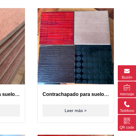
Buzón
Contrachapado para suelos de contenedores(28mm)
Contrachapado para suelos de contenedores(28mm)
mensaje
Leer más >
Teléfono
QR code