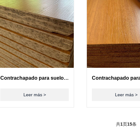
Contrachapado para suelos de contenedores(28mm)
Leer más >
Leer más >
共
1
页
15
条