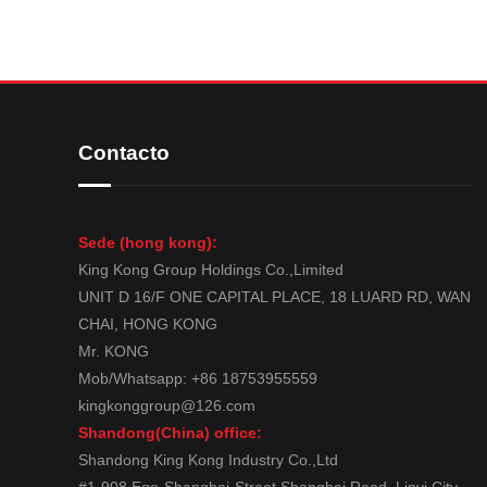
Contacto
Sede (hong kong):
King Kong Group Holdings Co.,Limited
UNIT D 16/F ONE CAPITAL PLACE, 18 LUARD RD, WAN
CHAI, HONG KONG
Mr. KONG
Mob/Whatsapp: +86 18753955559
kingkonggroup@126.com
Shandong(China) office:
Shandong King Kong Industry Co.,Ltd