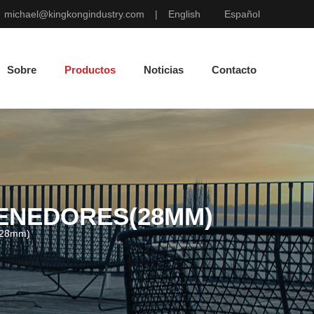
michael@kingkongindustry.com
|
English
Español
Sobre
Productos
Noticias
Contacto
ENEDORES(28MM)
(28mm)